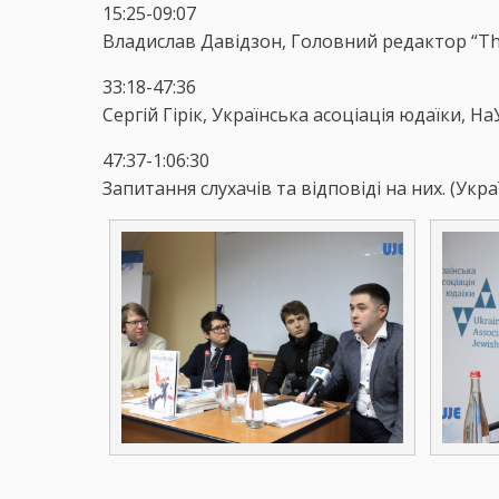
15:25-09:07
Владислав Давідзон, Головний редактор “Th
33:18-47:36
Сергій Гірік, Українська асоціація юдаїки, Н
47:37-1:06:30
Запитання слухачів та відповіді на них. (Ук