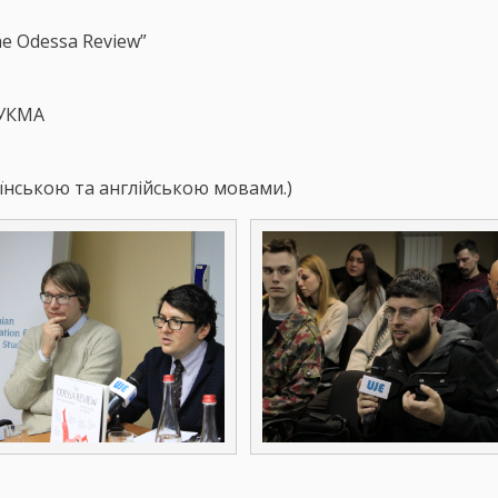
e Odessa Review”
аУКМА
раїнською та англійською мовами.)