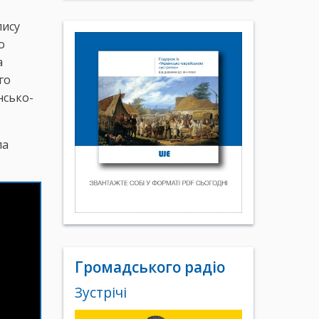
пису
о
а
го
нсько-
ла
Громадського радіо
Зустрічі