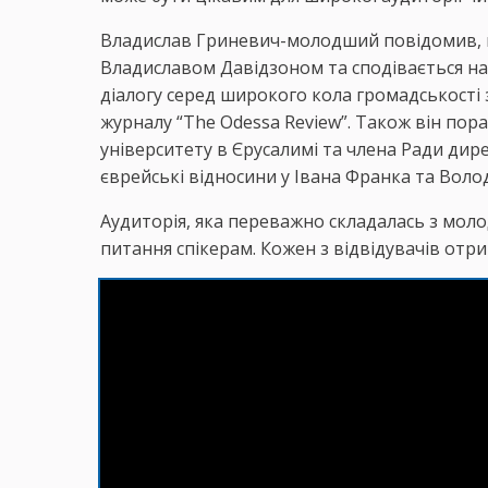
Владислав Гриневич-молодший повідомив, 
Владиславом Давідзоном та сподівається н
діалогу серед широкого кола громадськості
журналу “The Odessa Review”. Також він по
університету в Єрусалимі та члена Ради дир
єврейські відносини у Івана Франка та Вол
Аудиторія, яка переважно складалась з молод
питання спікерам. Кожен з відвідувачів отр