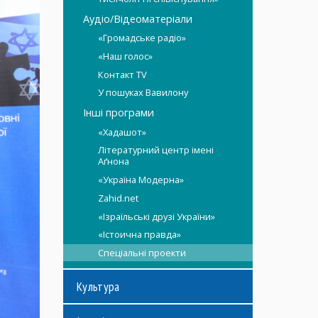
Аудіо/Відеоматеріали
«Громадське радіо»
«Наш голос»
Контакт TV
У пошуках Вавилону
Інші програми
«Xaдашот»
Літературний центр імені
Аґнона
«Україна Модерна»
Zahid.net
«Ізраїльські друзі України»
«Істоична правда»
Спеціальні проекти
Культура