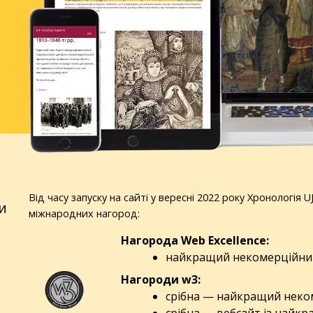
Від часу запуску на сайті у вересні 2022 року Хронологія
и
міжнародних нагород:
Нагорода Web Excellence:
найкращий некомерційний
Нагороди w3:
срібна — найкращий неком
срібна — вебсайт із найкр