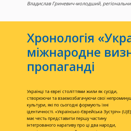
Владислав Гриневич-
м
олодший,
регіональни
Хронологія «Укра
міжнародне визн
пропаганді
Українці та євреї століттями жили як сусіди,
створюючи та взаємозбагачуючи свої непромину
культури, які по сьогодні формують їхні
ідентичності. «Українсько-Єврейська Зустріч» (UJE
має честь представити першу частину
інтегрованого наративу про ці два народи,