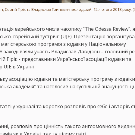
н, Сергій Гірік та Владислав Гриневич-молодший. 12 лютого 2018 року. (
нтація єврейського числа часопису “The Odessa Review”, 
ько-єврейській зустрічі” (UJE). Презентацію зорганізува
а магістерською програмої з юдаїки у Національному
 У заході взяли участь Владислав Давідзон – головний р
ій Гірік - представники Української асоціації юдаїки та
UJE в Україні.
ьку асоціацію юдаїки та магістерську програму з юдаїки
ька академія” та наголосив на суспільній значущості ц
атті у журналі та коротко розповів про себе і авторів с
данні, розповів про цінність такого англомовного виданн
ів як в Україні, так і у цілому світі.