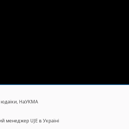
я юдаїки, НаУКМА
й менеджер UJE в Україні