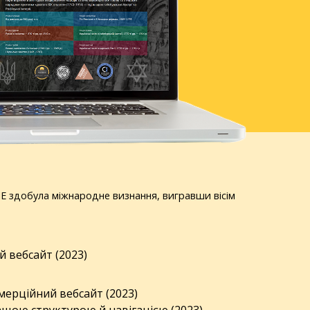
 UJE здобула міжнародне визнання, вигравши вісім
 вебсайт (2023)
ерційний вебсайт (2023)
ащою структурою й навігацією (2023)