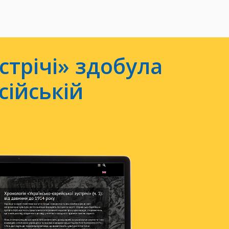
стрічі» здобула
сійській