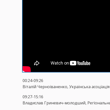
00:24-09:26
Віталій Черноіваненко, Українська асоціаці
09:27-15:16
Владислав Гриневич-молодший, Регіональни