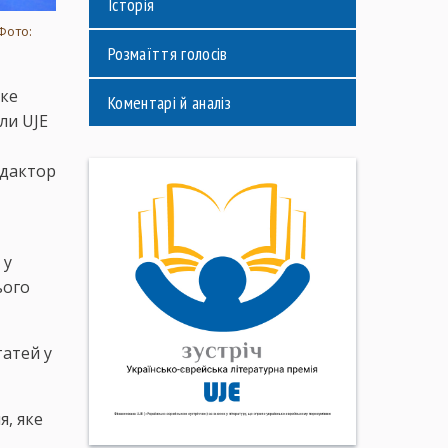
Історія
Фото:
Розмаїття голосів
яке
Коментарі й аналіз
ли UJE
едактор
 у
ього
татей у
я, яке