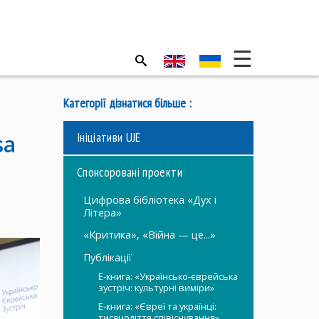
Категорії дізнатися більше :
Iніціативи UJE
sa
Спонсоровані проекти
Цифрова бібліотека «Дух і
Літера»
«Критика», «Війна — це...»
Публікації
Е-книга: «Українсько-єврейська
зустріч: культурні виміри»
E-книга: «Євреї та українці:
тисячоліття співіснування»