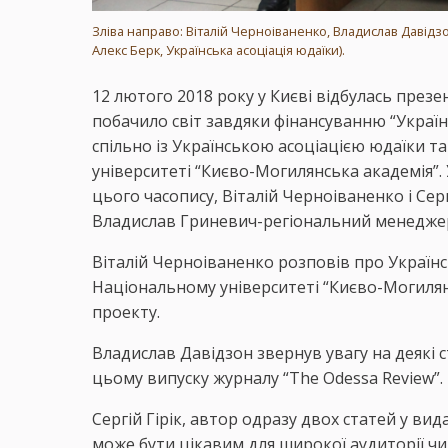
Зліва направо: Віталій Черноіваненко, Владислав Давідзо
Алекс Берк, Українська асоціація юдаїки).
12 лютого 2018 року у Києві відбулась презе
побачило світ завдяки фінансуванню “Українс
спільно із Українською асоціацією юдаїки т
університеті “Києво-Могилянська академія”.
цього часопису, Віталій Черноіваненко і Серг
Владислав Гриневич-регіональний менеджер 
Віталій Черноіваненко розповів про Українс
Національному університеті “Києво-Могилянс
проекту.
Владислав Давідзон звернув увагу на деякі ст
цьому випуску журналу “The Odessa Review”.
Сергій Гірік, автор одразу двох статей у ви
може бути цікавим для широкої аудиторії читач