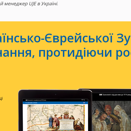
й менеджер UJE в Україні
.
їнсько-Єврейської Зу
ання, протидіючи ро
щі
)