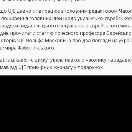
що UJE давно співпрацює з головним редактором Часо
а поширення головних ідей щодо українсько-єврейськог
 завдяки виданню цього спеціального єврейського числ
радив прочитати статтю почесного професора Єврейсько
екторів UJE Вольфа Московича про два погляди на украї
одимира Жаботинського.
і, із цікавістю дискутувала навколо часопису та задава
имав від UJE примірник журналу у подарунок.