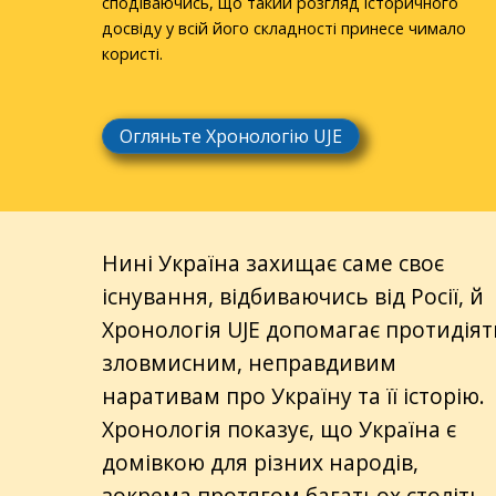
сподіваючись, що такий розгляд історичного
досвіду у всій його складності принесе чимало
користі.
Огляньте Хронологію UJE
Нині Україна захищає саме своє
існування, відбиваючись від Росії, й
Хронологія UJE допомагає протидіят
зловмисним, неправдивим
наративам про Україну та її історію.
Хронологія показує, що Україна є
домівкою для різних народів,
зокрема протягом багатьох століть