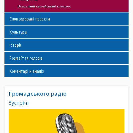
Всесвітній єврейський конгрес
Спонсоровані проекти
Культура
Історія
Розмаїття голосів
Коментарі й аналіз
Громадського радіо
Зустрічі