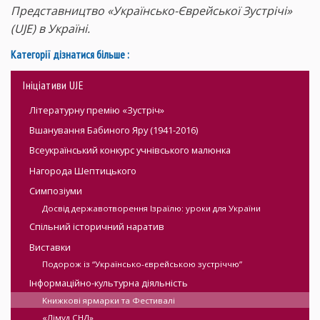
Представництво «Українсько-Єврейської Зустрічі»
(UJE) в Україні.
Категорії дізнатися більше :
Iніціативи UJE
Літературну премію «Зустріч»
Вшанування Бабиного Яру (1941-2016)
Всеукраїнський конкурс учнівського малюнка
Нагорода Шептицького
Симпозіуми
Досвід державотворення Ізраїлю: уроки для України
Спільний історичний наратив
Виставки
Подорож із “Українсько-єврейською зустріччю”
Інформаційно-культурна діяльність
Kнижкові ярмарки та Фестивалі
«Лімуд СНД»