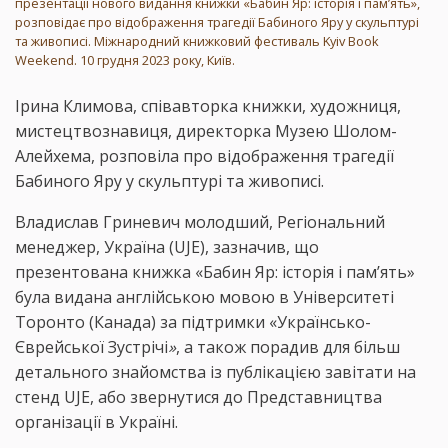
презентації нового видання книжки «Бабин Яр: історія і пам’ять»,
розповідає про відображення трагедії Бабиного Яру у скульптурі
та живописі. Міжнародний книжковий фестиваль Kyiv Book
Weekend. 10 грудня 2023 року, Київ.
Ірина Климова, співавторка книжки, художниця,
мистецтвознавиця, директорка Музею Шолом-
Алейхема, розповіла про відображення трагедії
Бабиного Яру у скульптурі та живописі.
Владислав Гриневич молодший, Регіональний
менеджер, Україна (UJE), зазначив, що
презентована книжка «Бабин Яр: історія і пам’ять»
була видана англійською мовою в Університеті
Торонто (Канада) за підтримки «Українсько-
Єврейської Зустрічі
»
, а також порадив для більш
детального знайомства із публікацією завітати на
стенд UJE, або звернутися до Представництва
організації в Україні.