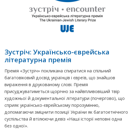
Зустріч: Українсько-єврейська
літературна премія
Премія «Зустріч» покликана спиратися на спільний
багатовіковий досвід українців і євреїв, що знайшов
вираження в друкованому слові. Премія
присуджуватиметься щорічно за найвпливовіший твір
художньої й документальної літератури (почергово), що
сприяє українсько-єврейському порозумінню,
допомагаючи зміцнити позиції України як багатоетнічного
суспільства й втілюючи девіз «Наші історії неповні одна
без одної».