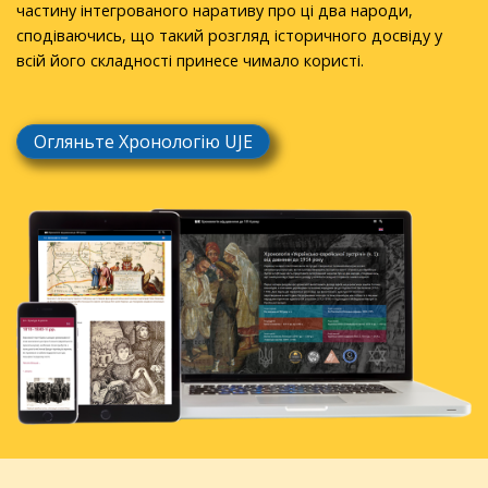
частину інтегрованого наративу про ці два народи,
сподіваючись, що такий розгляд історичного досвіду у
всій його складності принесе чимало користі.
Огляньте Хронологію UJE