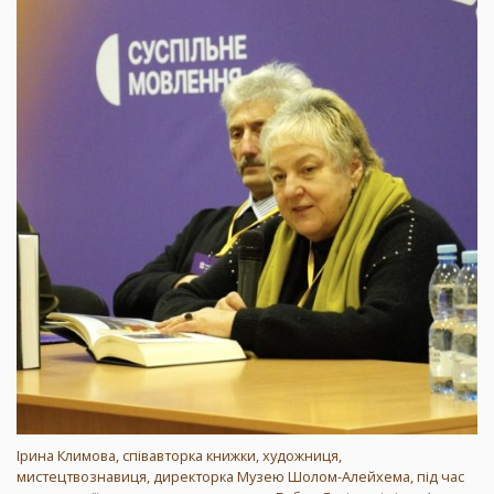
Ірина Климова, співавторка книжки, художниця,
мистецтвознавиця, директорка Музею Шолом-Алейхема, під час