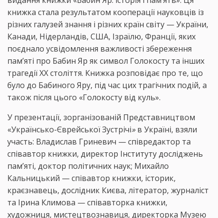
видання книжки «Бабин Яр: історія і пам’ять». Ця
книжка стала результатом кооперації науковців із
різних галузей знання і різних країн світу — України,
Канади, Нідерландів, США, Ізраїлю, Франції, яких
поєднало усвідомлення важливості збереження
пам’яті про Бабин Яр як символ Голокосту та інших
трагедії ХХ століття. Книжка розповідає про те, що
було до Бабиного Яру, під час цих трагічних подій, а
також після цього «Голокосту від куль».
У презентації, зорганізованій Представництвом
«Українсько-Єврейської Зустрічі
»
в Україні, взяли
участь: Владислав Гриневич — співредактор та
співавтор книжки, директор Інституту досліджень
пам’яті, доктор політичних наук; Михайло
Кальницький — співавтор книжки, історик,
краєзнавець, дослідник Києва, літератор, журналіст
та Ірина Климова — співавторка книжки,
художниця, мистецтвознавиця, директорка Музею